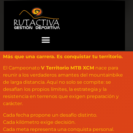
Más que una carrera. Es conquistar tu territorio.
El Campeonato
V Territorio MTB XCM
nace para
reunir a los verdaderos amantes del mountainbike
de larga distancia. Aquí no solo se compite: se
desafían los propios límites, la estrategia y la
resistencia en terrenos que exigen preparación y
carácter.
Cada fecha propone un desafío distinto.
Cada kilómetro exige decisión.
Cada meta representa una conquista personal.