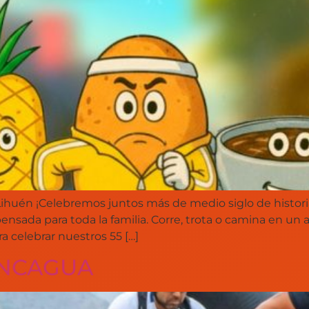
 Lihuén ¡Celebremos juntos más de medio siglo de historia
pensada para toda la familia. Corre, trota o camina en un
a celebrar nuestros 55 […]
ONCAGUA