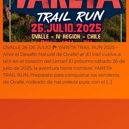
OVALLE 26 DE JULIO 🏞️ YARETA TRAIL RUN 2025 –
¡Vive el Desafío Natural de Ovalle! 🌿 ¡El trail vuelve a
latir en el corazón del Limarí! El próximo sábado 26 de
julio de 2025, la aventura tiene nombre: YARETA
TRAIL RUN. Prepárate para conquistar los senderos
de Ovalle, rodeado de naturaleza pura, con el […]