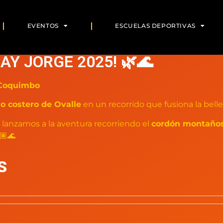
EVENTOS
ESCUELAS DEPORTIVAS
RAY JORGE 2025! 🌿🌊
 Coquimbo
o costero de Ovalle
en un recorrido que fusiona la belle
s lanzamos a la aventura recorriendo el
cordón montaños
🏽🌊
S