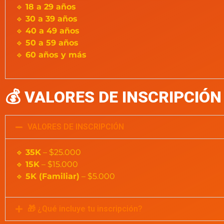
🔹
18 a 29 años
🔹
30 a 39 años
🔹
40 a 49 años
🔹
50 a 59 años
🔹
60 años y más
💰
VALORES DE INSCRIPCIÓN
VALORES DE INSCRIPCIÓN
🔹
35K
– $25.000
🔹
15K
– $15.000
🔹
5K (Familiar)
– $5.000
🎁 ¿Qué incluye tu inscripción?