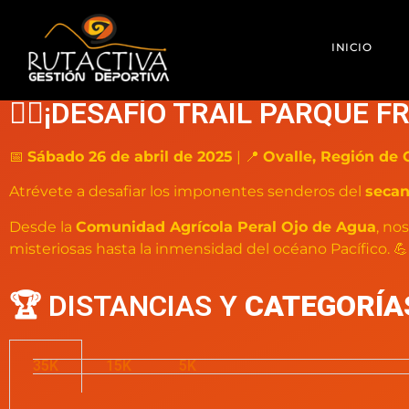
INICIO
🏃‍♂️¡DESAFÍO TRAIL PARQUE F
📅
Sábado 26 de abril de 2025
| 📍
Ovalle, Región de
Atrévete a desafiar los imponentes senderos del
secan
Desde la
Comunidad Agrícola Peral Ojo de Agua
, no
misteriosas hasta la inmensidad del océano Pacífico. 💪
🏆 DISTANCIAS Y
CATEGORÍA
35K
15K
5K