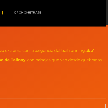
CRONOMETRAJE
za extrema con la exigencia del trail running. 🌄🌿
o de Talinay
, con paisajes que van desde quebradas