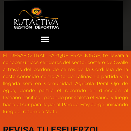
El DESAFIO TRAIL PARQUE FRAY JORGE, te llevara a
conocer únicos senderos del sector costero de Ovalle
a través del cordón de cerros de la Cordillera de la
costa conocido como Alto de Talinay. La partida y la
llegada será en Comunidad Agrícola Peral Ojo de
Agua, donde partirá el recorrido en dirección al
Océano Pacifico , pasando por Caleta el Sauce y luego
hacia el sur para llegar al Parque Fray Jorge, iniciando
luego el retorno a Meta.
REVISA TU ESFUERZO!